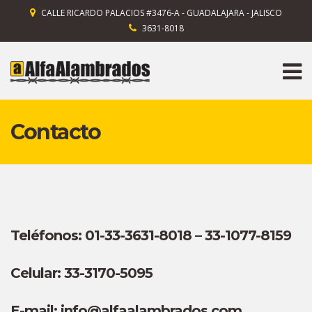
CALLE RICARDO PALACIOS #3476-A - GUADALAJARA - JALISCO
3631-8018
Contacto
Teléfonos:
01-33-3631-8018 – 33-1077-8159
Celular:
33-3170-5095
E-mail:
info@alfaalambrados.com