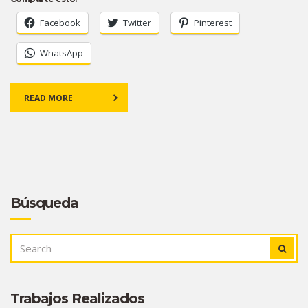
Facebook
Twitter
Pinterest
WhatsApp
READ MORE
Búsqueda
SEARCH
SEAR
FOR:
Trabajos Realizados