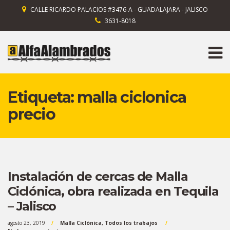
CALLE RICARDO PALACIOS #3476-A - GUADALAJARA - JALISCO
3631-8018
Etiqueta:
malla ciclonica
precio
Instalación de cercas de Malla
Ciclónica, obra realizada en Tequila
– Jalisco
agosto 23, 2019
Malla Ciclónica
,
Todos los trabajos