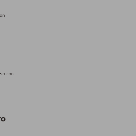
ión
iso con
ro