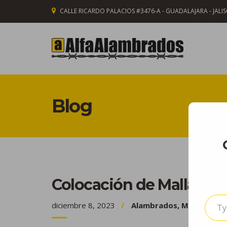
CALLE RICARDO PALACIOS #3476-A - GUADALAJARA - JALI
Blog
Colocación de Malla Cicl
TYPE YOUR EMAI
diciembre 8, 2023
Alambrados
,
Malla Ciclón