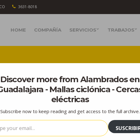
SCO
3631-8018
HOME
COMPAÑÍA
SERVICIOS
TRABAJOS
Discover more from Alambrados en
Guadalajara - Mallas ciclónica - Cerca
eléctricas
Subscribe now to keep reading and get access to the full archive.
ón Galvanizada Calibre 11
L…
ica
No hay comentarios
SUSCRIBI