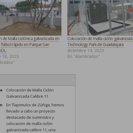
 de Malla ciclónica galvanizada en
Colocación de malla ciclón galvanizad
 fútbol rápido en Parque San
Technology Park de Guadalajara
GDL.
diciembre 14, 2023
e 18, 2023
En "Alambrados"
brados"
me
Colocación de Malla Ciclón
Galvanizada Calibre 11
on
En Tlajomulco de Zúñiga, hemos
llevado a cabo un proyecto
destacado de suministro y
colocación de malla ciclón
galvanizada calibre 11, una